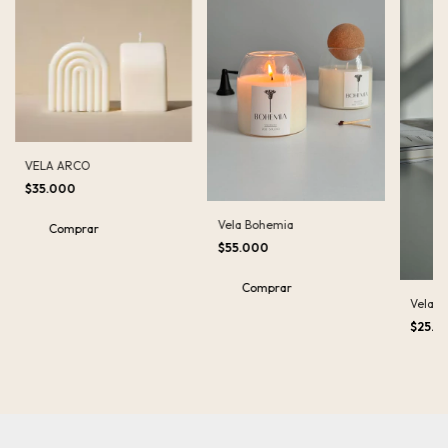
VELA ARCO
$35.000
Vela Bohemia
Comprar
$55.000
Vela S
$25.0
C