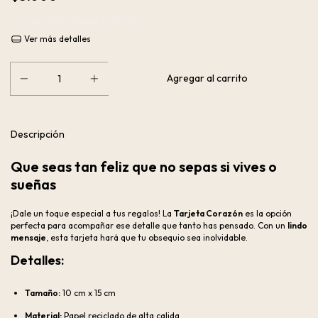
3
cuotas sin intereses de
$1.000
Ver más detalles
Descripción
Que seas tan feliz que no sepas si vives o
sueñas
¡Dale un toque especial a tus regalos! La
Tarjeta Corazón
es la opción
perfecta para acompañar ese detalle que tanto has pensado. Con un
lindo
mensaje
, esta tarjeta hará que tu obsequio sea inolvidable.
Detalles:
Tamaño:
10 cm x 15 cm
Material:
Papel reciclado de alta calida